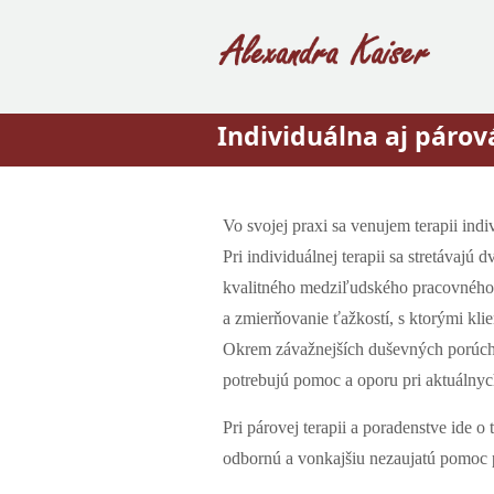
Individuálna aj párov
Vo svojej praxi sa venujem terapii indiv
Pri individuálnej terapii sa stretávajú 
kvalitného medziľudského pracovného 
a zmierňovanie ťažkostí, s ktorými klie
Okrem závažnejších duševných porúch pr
potrebujú pomoc a oporu pri aktuálnyc
Pri párovej terapii a poradenstve ide o
odbornú a vonkajšiu nezaujatú pomoc p